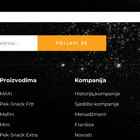
PRIJAVI SE
Proizvodima
Kompanija
MAXI
Historija kompanije
Pek-Snack Fitt
Sjedište kompanije
Mafini
Menadžment
Mini
Franšize
Pek-Snack Extra
Novosti