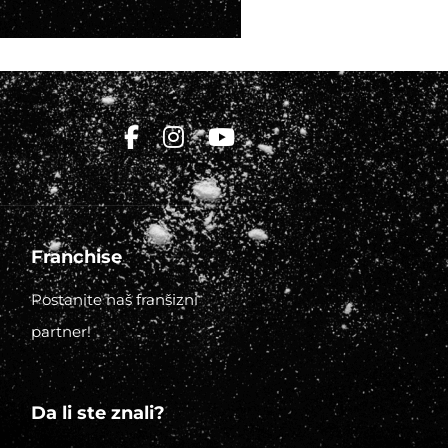
Franchise
Postanite naš franšizni
partner!
Da li ste znali?