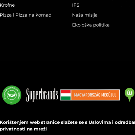
Krofne
IFS
Pizza i Pizza na komad
Naša misija
Ekološka politika
Korištenjem web stranice slažete se s Uslovima i odredb
privatnosti na mreži