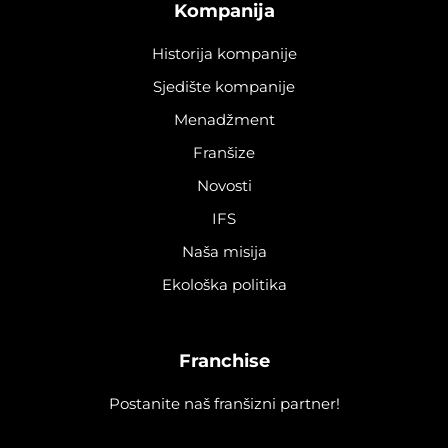
Kompanija
Historija kompanije
Sjedište kompanije
Menadžment
Franšize
Novosti
IFS
Naša misija
Ekološka politika
Franchise
Postanite naš franšizni partner!