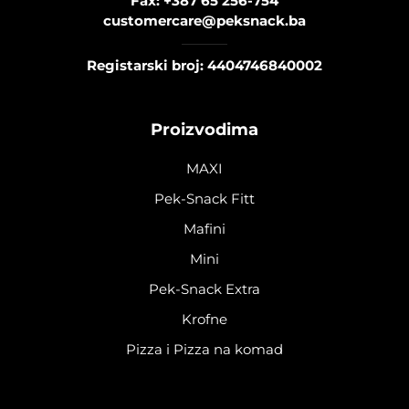
Fax:
+387 65 256-754
customercare@peksnack.ba
Registarski broj: 4404746840002
Proizvodima
MAXI
Pek-Snack Fitt
Mafini
Mini
Pek-Snack Extra
Krofne
Pizza i Pizza na komad