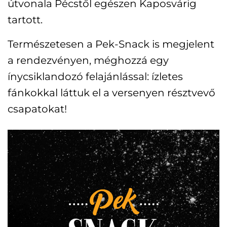
útvonala Pécstől egészen Kaposvárig
tartott.
Természetesen a Pek-Snack is megjelent
a rendezvényen, méghozzá egy
ínycsiklandozó felajánlással: ízletes
fánkokkal láttuk el a versenyen résztvevő
csapatokat!