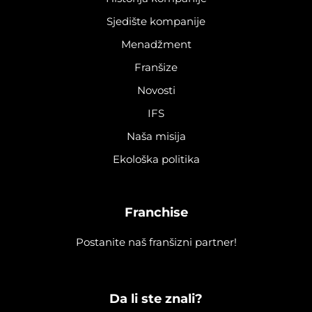
Sjedište kompanije
Menadžment
Franšize
Novosti
IFS
Naša misija
Ekološka politika
Franchise
Postanite naš franšizni partner!
Da li ste znali?