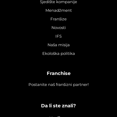
Sjedište kompanije
Menadžment
Franšize
Novosti
IFS
Naša misija
Ekološka politika
Franchise
Postanite naš franšizni partner!
Da li ste znali?