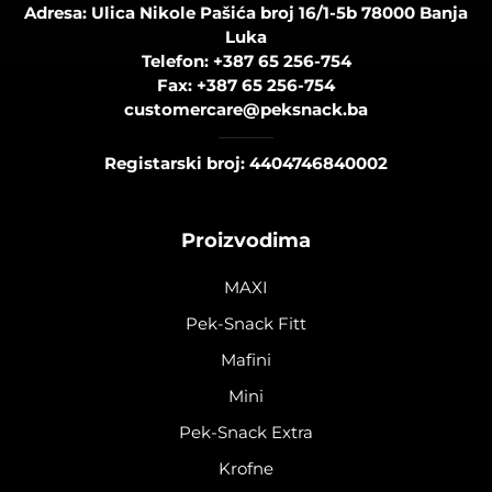
Adresa: Ulica Nikole Pašića broj 16/1-5b 78000 Banja
Luka
Telefon:
+387 65 256-754
Fax:
+387 65 256-754
customercare@peksnack.ba
Registarski broj: 4404746840002
Proizvodima
MAXI
Pek-Snack Fitt
Mafini
Mini
Pek-Snack Extra
Krofne