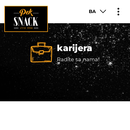
BA
PROIZVODI
karijera
O NAMA
Radite sa nama!
FRANŠIZA
KARIJERA
KONTAKT